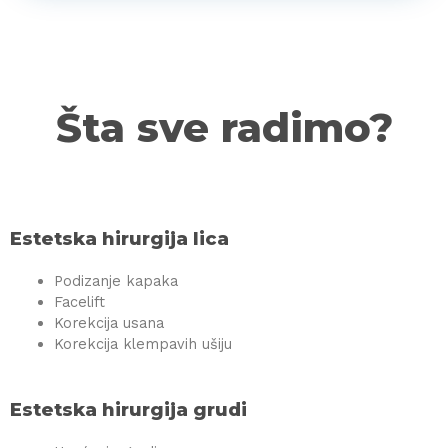
Šta sve radimo?
Estetska hirurgija lica
Podizanje kapaka
Facelift
Korekcija usana
Korekcija klempavih ušiju
Estetska hirurgija grudi