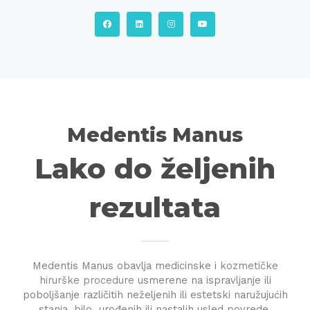
Medentis Manus
Lako do željenih
rezultata
Medentis Manus obavlja medicinske i
kozmetičke
hirurške procedure
usmerene na ispravljanje ili
poboljšanje različitih neželjenih ili estetski naružujućih
stanja, bilo urođenih ili
nastalih usled povrede.