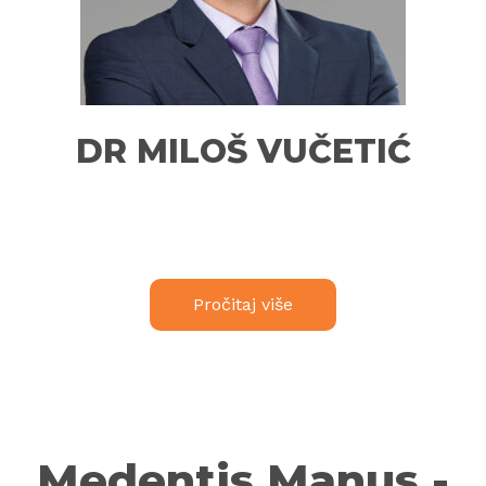
DR MILOŠ VUČETIĆ
Pročitaj više
Medentis Manus -